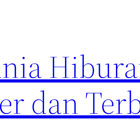
unia Hibur
er dan Ter