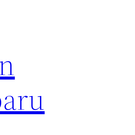
an
baru