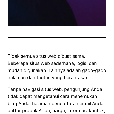
Tidak semua situs web dibuat sama.
Beberapa situs web sederhana, logis, dan
mudah digunakan. Lainnya adalah gado-gado
halaman dan tautan yang berantakan.
Tanpa navigasi situs web, pengunjung Anda
tidak dapat mengetahui cara menemukan
blog Anda, halaman pendaftaran email Anda,
daftar produk Anda, harga, informasi kontak,