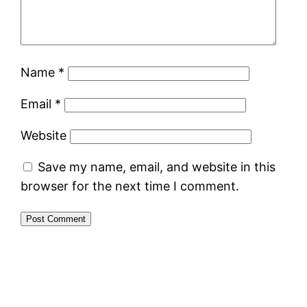
Name
*
Email
*
Website
Save my name, email, and website in this
browser for the next time I comment.