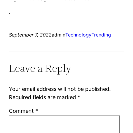
.
September 7, 2022
admin
Technology
Trending
Leave a Reply
Your email address will not be published.
Required fields are marked
*
Comment
*